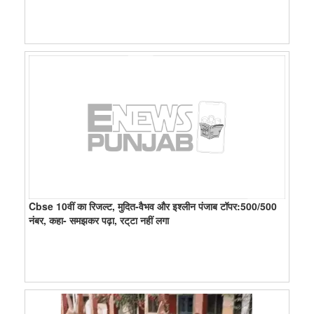
Cbse 10वीं का रिजल्ट, मुदित-वैभव और इश्लीन पंजाब टॉपर:500/500
नंबर, कहा- समझकर पढ़ा, रट्‌टा नहीं लगा