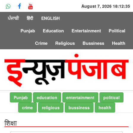
August 7, 2026 18:12:35
ਪੰਜਾਬੀ
हिंदी
ENGLISH
Punjab
Education
Entertainment
Political
Crime
Religious
Bussiness
Health
Punjab
education
entertainment
political
crime
religious
bussiness
health
शिक्षा