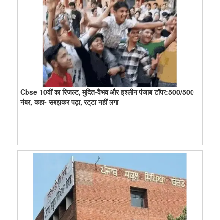
Cbse 10वीं का रिजल्ट, मुदित-वैभव और इश्लीन पंजाब टॉपर:500/500
नंबर, कहा- समझकर पढ़ा, रट्‌टा नहीं लगा