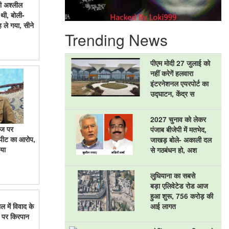
की अश्लील
थी, बोली-
 ले गया, सीने
Trending News
पीएम मोदी 27 जुलाई को
नहीं करेगें हलवारा
इंटरनेशनल एयरपोर्ट का
उद्घाटन, केंद्र स
2027 चुनाव को लेकर
नाज पर
पंजाब बीजेपी में मतभेद,
पीट का आरोप,
जाखड़ बोले- अकाली दल
ाया
से गठबंधन हो, अश
लुधियाना का सबसे
बड़ा एलिवेटेड रोड आज
हुआ शुरू, 756 करोड़ की
आई लागत
ाल में विवाद के
दन पर किरपान