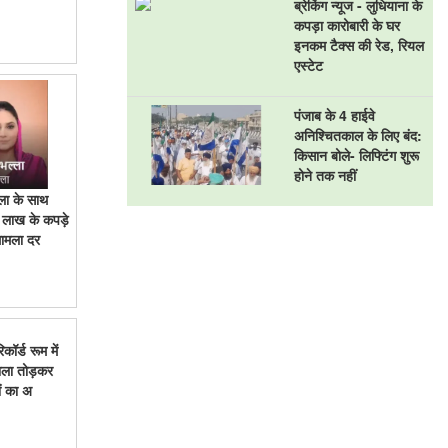
ब्रेकिंग न्यूज - लुधियाना के
कपड़ा कारोबारी के घर
इनकम टैक्स की रेड, रियल
एस्टेट
पंजाब के 4 हाईवे
अनिश्चितकाल के लिए बंद:
किसान बोले- लिफ्टिंग शुरू
होने तक नहीं
्ला के साथ
 लाख के कपड़े
मामला दर
ॉर्ड रूम में
ाला तोड़कर
ं का अ