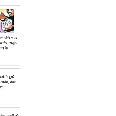
ारी परिवार पर
 आरोप, ससुर-
स का के
ओ ने दूसरे
 आरोप, उच्च
यत
झांसा, युवती को