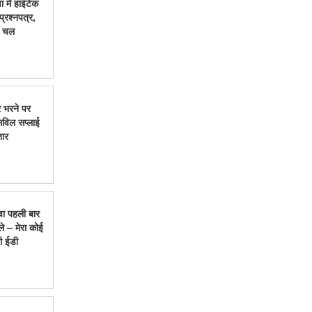
ा में हाईटेक
्रश्नपत्र,
े चल
र भरने पर
िविल सप्लाई
तार
वा पहली बार
े – मेरा कोई
ी ईडी