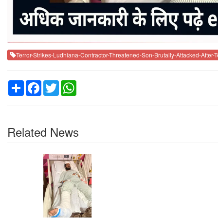
Terror-Strikes-Ludhiana-Contractor-Threatened-Son-Brutally-Attacked-After-
Share
Facebook
Twitter
WhatsApp
Related News